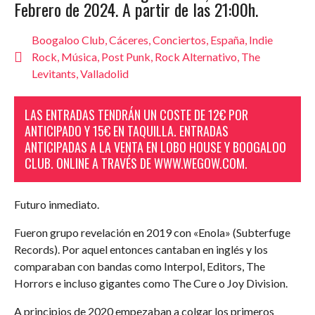
Febrero de 2024. A partir de las 21:00h.
Boogaloo Club
,
Cáceres
,
Conciertos
,
España
,
Indie
Rock
,
Música
,
Post Punk
,
Rock Alternativo
,
The
Levitants
,
Valladolid
LAS ENTRADAS TENDRÁN UN COSTE DE 12€ POR
ANTICIPADO Y 15€ EN TAQUILLA. ENTRADAS
ANTICIPADAS A LA VENTA EN LOBO HOUSE Y BOOGALOO
CLUB. ONLINE A TRAVÉS DE WWW.WEGOW.COM.
Futuro inmediato.
Fueron grupo revelación en 2019 con «Enola» (Subterfuge
Records). Por aquel entonces cantaban en inglés y los
comparaban con bandas como Interpol, Editors, The
Horrors e incluso gigantes como The Cure o Joy Division.
A principios de 2020 empezaban a colgar los primeros