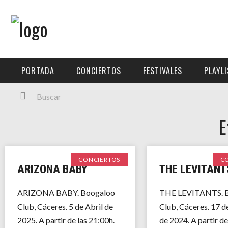
Menú Principal
PORTADA
PORTADA
CONCIERTOS
FESTIVALES
PLAYL
CONCIERTOS
FESTIVALES
E
PLAYLISTS
EXPOSICIONES
CONCIERTOS
C
ARIZONA BABY
THE LEVITANT
HISTORIAS
ARIZONA BABY. Boogaloo
THE LEVITANTS. 
Club, Cáceres. 5 de Abril de
Club, Cáceres. 17 d
2025. A partir de las 21:00h.
de 2024. A partir de