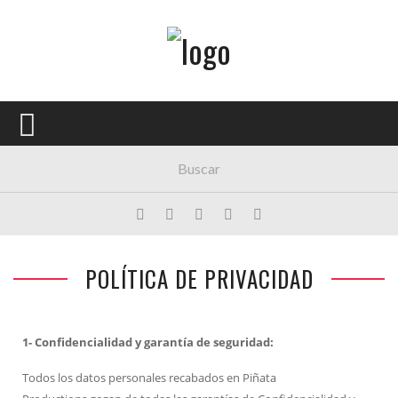
Menú Principal
PORTADA
CONCIERTOS
FESTIVALES
PLAYLISTS
EXPOSICIONES
POLÍTICA DE PRIVACIDAD
HISTORIAS
1- Confidencialidad y garantía de seguridad:
Todos los datos personales recabados en Piñata