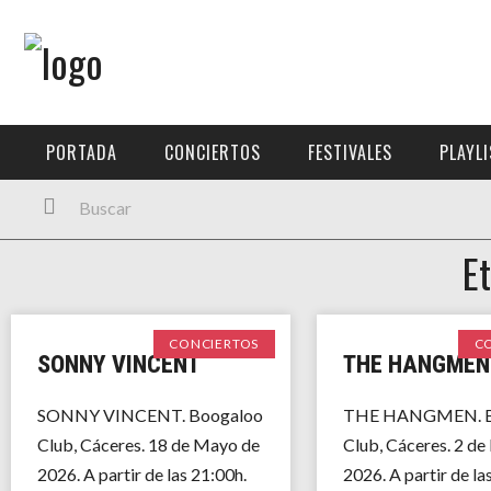
Menú Principal
PORTADA
PORTADA
CONCIERTOS
FESTIVALES
PLAYL
CONCIERTOS
FESTIVALES
E
PLAYLISTS
EXPOSICIONES
CONCIERTOS
C
SONNY VINCENT
THE HANGMEN
HISTORIAS
SONNY VINCENT. Boogaloo
THE HANGMEN. B
Club, Cáceres. 18 de Mayo de
Club, Cáceres. 2 d
2026. A partir de las 21:00h.
2026. A partir de la