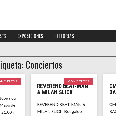
ISTS
EXPOSICIONES
HISTORIAS
tiqueta: Conciertos
ONCIERTOS
CONCIERTOS
REVEREND BEAT-MAN
CM
& MILAN SLICK
BA
oogaloo
REVEREND BEAT-MAN &
CM
e Mayo de
MILAN SLICK. Boogaloo
BA
s 21:00h.