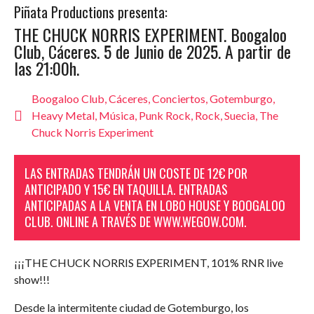
Piñata Productions presenta:
THE CHUCK NORRIS EXPERIMENT. Boogaloo
Club, Cáceres. 5 de Junio de 2025. A partir de
las 21:00h.
Boogaloo Club
,
Cáceres
,
Conciertos
,
Gotemburgo
,
Heavy Metal
,
Música
,
Punk Rock
,
Rock
,
Suecia
,
The
Chuck Norris Experiment
LAS ENTRADAS TENDRÁN UN COSTE DE 12€ POR
ANTICIPADO Y 15€ EN TAQUILLA. ENTRADAS
ANTICIPADAS A LA VENTA EN LOBO HOUSE Y BOOGALOO
CLUB. ONLINE A TRAVÉS DE WWW.WEGOW.COM.
¡¡¡THE CHUCK NORRIS EXPERIMENT, 101% RNR live
show!!!
Desde la intermitente ciudad de Gotemburgo, los