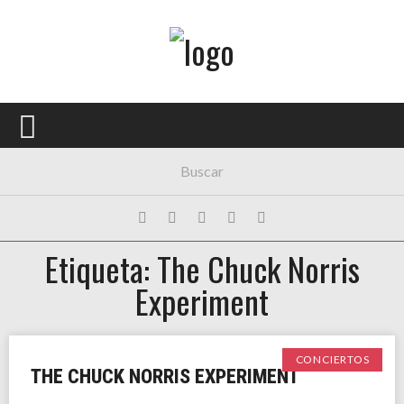
Menú Principal
PORTADA
CONCIERTOS
FESTIVALES
PLAYLISTS
Etiqueta: The Chuck Norris
EXPOSICIONES
Experiment
HISTORIAS
CONCIERTOS
THE CHUCK NORRIS EXPERIMENT