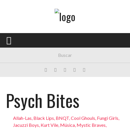
Menú Principal
PORTADA
CONCIERTOS
FESTIVALES
PLAYLISTS
EXPOSICIONES
Psych Bites
HISTORIAS
Allah-Las
,
Black Lips
,
BNQT
,
Cool Ghouls
,
Fungi Girls
,
Jacuzzi Boys
,
Kurt Vile
,
Música
,
Mystic Braves
,