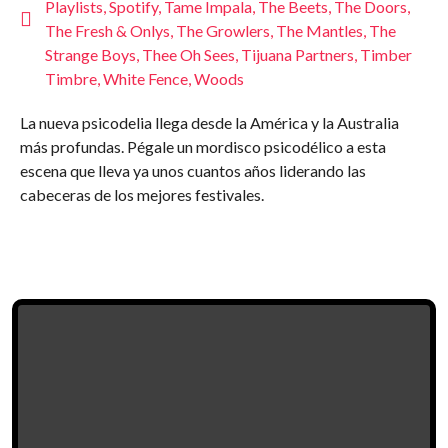
Playlists
,
Spotify
,
Tame Impala
,
The Beets
,
The Doors
,
The Fresh & Onlys
,
The Growlers
,
The Mantles
,
The
Strange Boys
,
Thee Oh Sees
,
Tijuana Partners
,
Timber
Timbre
,
White Fence
,
Woods
La nueva psicodelia llega desde la América y la Australia
más profundas. Pégale un mordisco psicodélico a esta
escena que lleva ya unos cuantos años liderando las
cabeceras de los mejores festivales.