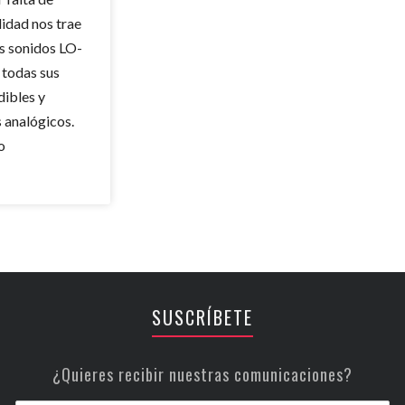
lidad nos trae
os sonidos LO-
 todas sus
dibles y
 analógicos.
o
SUSCRÍBETE
¿Quieres recibir nuestras comunicaciones?