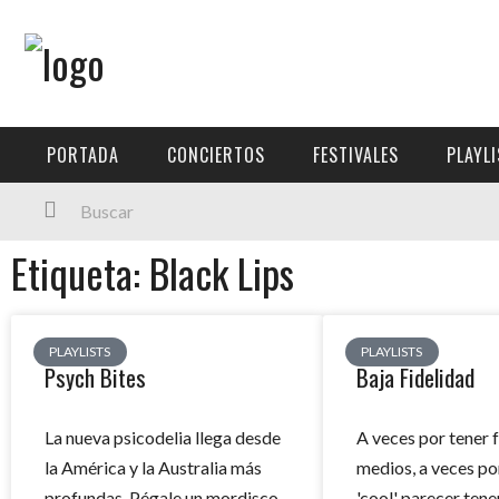
Menú Principal
PORTADA
PORTADA
CONCIERTOS
FESTIVALES
PLAYL
CONCIERTOS
FESTIVALES
Etiqueta: Black Lips
PLAYLISTS
EXPOSICIONES
PLAYLISTS
PLAYLISTS
Psych Bites
Baja Fidelidad
HISTORIAS
La nueva psicodelia llega desde
A veces por tener f
la América y la Australia más
medios, a veces p
profundas. Pégale un mordisco
'cool' parecer tene