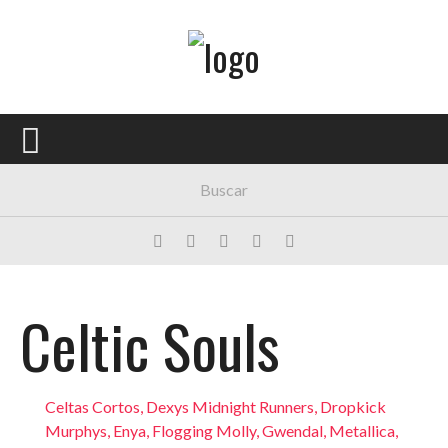
Menú Principal
PORTADA
CONCIERTOS
FESTIVALES
PLAYLISTS
EXPOSICIONES
Celtic Souls
HISTORIAS
Celtas Cortos
,
Dexys Midnight Runners
,
Dropkick
Murphys
,
Enya
,
Flogging Molly
,
Gwendal
,
Metallica
,