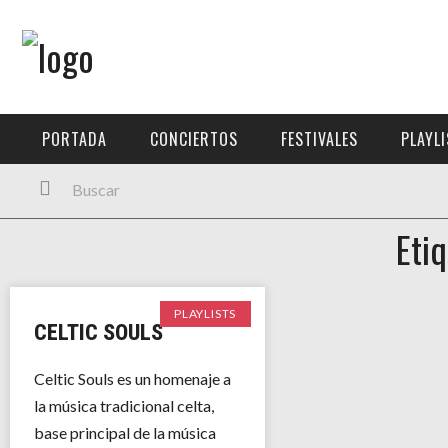
Menú Principal
PORTADA
PORTADA
CONCIERTOS
FESTIVALES
PLAYL
CONCIERTOS
FESTIVALES
Eti
PLAYLISTS
EXPOSICIONES
PLAYLISTS
CELTIC SOULS
HISTORIAS
Celtic Souls es un homenaje a
la música tradicional celta,
base principal de la música