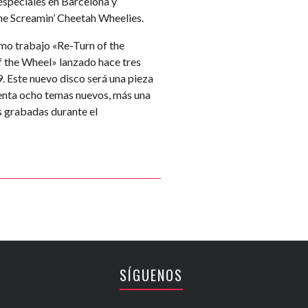
especiales en Barcelona y
he Screamin’ Cheetah Wheelies.
imo trabajo «Re-Turn of the
f the Wheel» lanzado hace tres
. Este nuevo disco será una pieza
enta ocho temas nuevos, más una
as grabadas durante el
SÍGUENOS