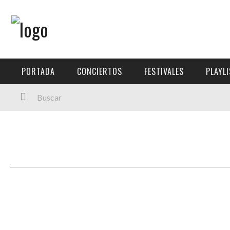
Menú Principal
PORTADA
PORTADA
CONCIERTOS
FESTIVALES
PLAYL
CONCIERTOS
FESTIVALES
PLAYLISTS
EXPOSICIONES
HISTORIAS