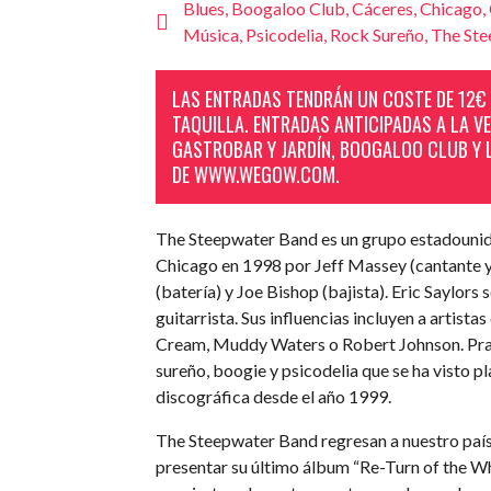
Blues
,
Boogaloo Club
,
Cáceres
,
Chicago
,
Música
,
Psicodelia
,
Rock Sureño
,
The Ste
LAS ENTRADAS TENDRÁN UN COSTE DE 12€ 
TAQUILLA. ENTRADAS ANTICIPADAS A LA V
GASTROBAR Y JARDÍN, BOOGALOO CLUB Y 
DE WWW.WEGOW.COM.
The Steepwater Band es un grupo estadouni
Chicago en 1998 por Jeff Massey (cantante y 
(batería) y Joe Bishop (bajista). Eric Saylor
guitarrista. Sus influencias incluyen a artist
Cream, Muddy Waters o Robert Johnson. Prac
sureño, boogie y psicodelia que se ha visto p
discográfica desde el año 1999.
The Steepwater Band regresan a nuestro paí
presentar su último álbum “Re-Turn of the Wh