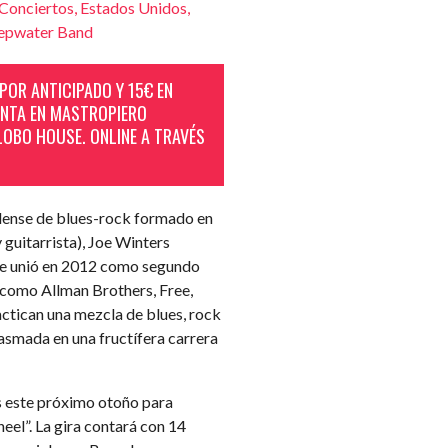
Conciertos
,
Estados Unidos
,
epwater Band
POR ANTICIPADO Y 15€ EN
ENTA EN MASTROPIERO
LOBO HOUSE. ONLINE A TRAVÉS
dense de blues-rock formado en
guitarrista), Joe Winters
s se unió en 2012 como segundo
as como Allman Brothers, Free,
tican una mezcla de blues, rock
lasmada en una fructífera carrera
s este próximo otoño para
eel”. La gira contará con 14