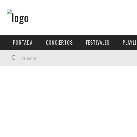
Menú Principal
PORTADA
PORTADA
CONCIERTOS
FESTIVALES
PLAYL
CONCIERTOS
FESTIVALES
PLAYLISTS
EXPOSICIONES
HISTORIAS