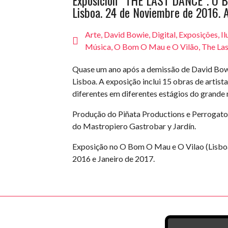
Exposición “THE LAST DANCE”. O B
Lisboa. 24 de Noviembre de 2016. A
Arte
,
David Bowie
,
Digital
,
Exposições
,
Il
Música
,
O Bom O Mau e O Vilão
,
The La
Quase um ano após a demissão de David Bowi
Lisboa. A exposição inclui 15 obras de artis
diferentes em diferentes estágios do grande 
Produção do Piñata Productions e Perrogato
do Mastropiero Gastrobar y Jardín.
Exposição no O Bom O Mau e O Vilao (Lisb
2016 e Janeiro de 2017.