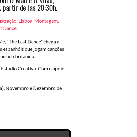
om O Mau e O Vilão,
 partir de las 20:30h.
ustração
,
Lisboa
,
Montagem
,
st Dance
e, “The Last Dance” chega a
tas espanhóis que jogam canções
músico britânico.
 Estudio Creativo. Com o apoio
oa), Novembro e Dezembro de