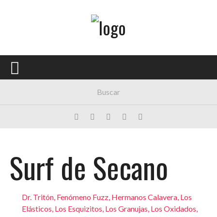
Menú Principal
PORTADA
CONCIERTOS
FESTIVALES
PLAYLISTS
EXPOSICIONES
Surf de Secano
HISTORIAS
Dr. Tritón
,
Fenómeno Fuzz
,
Hermanos Calavera
,
Los
Elásticos
,
Los Esquizitos
,
Los Granujas
,
Los Oxidados
,