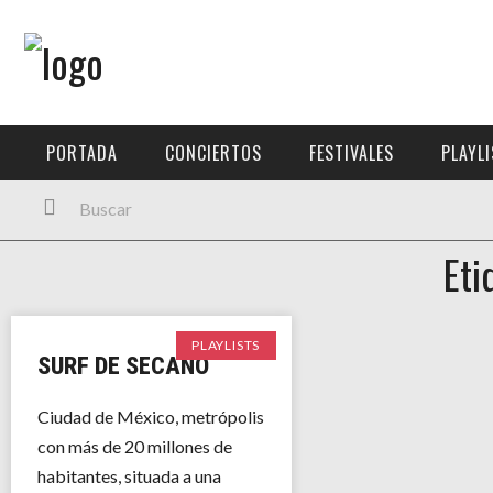
Menú Principal
PORTADA
PORTADA
CONCIERTOS
FESTIVALES
PLAYL
CONCIERTOS
FESTIVALES
Eti
PLAYLISTS
EXPOSICIONES
PLAYLISTS
SURF DE SECANO
HISTORIAS
Ciudad de México, metrópolis
con más de 20 millones de
habitantes, situada a una