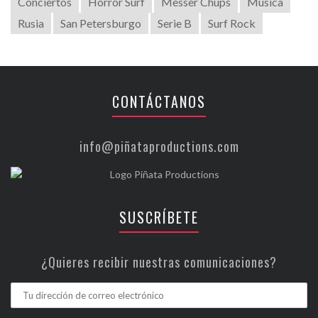
Conciertos
Horror Surf
Messer Chups
Música
Rusia
San Petersburgo
Serie B
Surf Rock
CONTÁCTANOS
info@piñataproductions.com
SUSCRÍBETE
¿Quieres recibir nuestras comunicaciones?