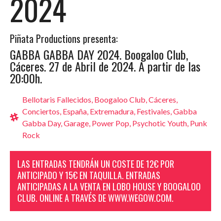
2024
Piñata Productions presenta:
GABBA GABBA DAY 2024. Boogaloo Club,
Cáceres. 27 de Abril de 2024. A partir de las
20:00h.
Bellotaris Fallecidos
,
Boogaloo Club
,
Cáceres
,
Conciertos
,
España
,
Extremadura
,
Festivales
,
Gabba
Gabba Day
,
Garage
,
Power Pop
,
Psychotic Youth
,
Punk
Rock
LAS ENTRADAS TENDRÁN UN COSTE DE 12€ POR
ANTICIPADO Y 15€ EN TAQUILLA. ENTRADAS
ANTICIPADAS A LA VENTA EN LOBO HOUSE Y BOOGALOO
CLUB. ONLINE A TRAVÉS DE WWW.WEGOW.COM.