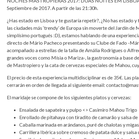
NOCHES MASTROPIERAS 2017: DUAS NOITES EM LISBOA. Mast
Septiembre de 2017. A partir de las 21:30h.
¿Has estado en Lisboa y te gustaría repetir?, ¿No has estado y 
las ciudades más ‘trendy’ de Europa sin moverte del Jardín de
simplísimo portugués :D), estamos hablando de una experiencia
directo de Mário Pacheco presentando su Clube de Fado -Mário 
acompañado a estrellas de la talla de Amália Rodrigues o Alfr
grandes voces como Mísia o Mariza-, la gastronomía a base de
de Mastropiero y la cata de cervezas especiales de Mahou, cuy
El precio de esta experiencia multidisciplinar es de 35€. Las pla
cerrarán en orden de llegada al siguiente email: contacto@mas
El maridaje se compone de los siguientes platos y cervezas:
Ensalada de sapateira y pulpo <> Casimiro Mahou Trigo
Enrollado de pitahaya con tiradito de camarão y salsa de
Caballa marinada en arándanos, puré de chalotas y miga
Carrillera Ibérica sobre cremoso de patata dulce y sals