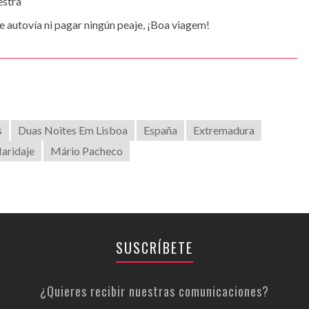
estra
de autovía ni pagar ningún peaje, ¡Boa viagem!
s
Duas Noites Em Lisboa
España
Extremadura
aridaje
Mário Pacheco
SUSCRÍBETE
¿Quieres recibir nuestras comunicaciones?