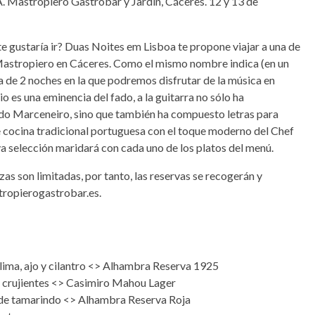
ropiero Gastrobar y Jardín, Cáceres. 12 y 13 de
te gustaría ir? Duas Noites em Lisboa te propone viajar a una de
 Mastropiero en Cáceres. Como el mismo nombre indica (en un
 de 2 noches en la que podremos disfrutar de la música en
es una eminencia del fado, a la guitarra no sólo ha
edo Marceneiro, sino que también ha compuesto letras para
 cocina tradicional portuguesa con el toque moderno del Chef
a selección maridará con cada uno de los platos del menú.
zas son limitadas, por tanto, las reservas se recogerán y
tropierogastrobar.es.
 lima, ajo y cilantro <> Alhambra Reserva 1925
s crujientes <> Casimiro Mahou Lager
a de tamarindo <> Alhambra Reserva Roja