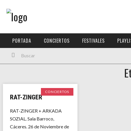
Menú Principal
PORTADA
PORTADA
CONCIERTOS
FESTIVALES
PLAYL
CONCIERTOS
FESTIVALES
E
PLAYLISTS
EXPOSICIONES
CONCIERTOS
RAT-ZINGER
HISTORIAS
RAT-ZINGER + ARKADA
SOZIAL. Sala Barroco,
Cáceres. 26 de Noviembre de