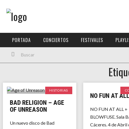
Menú Principal
PORTADA
PORTADA
CONCIERTOS
FESTIVALES
PLAYL
CONCIERTOS
FESTIVALES
Etiqu
PLAYLISTS
EXPOSICIONES
HISTORIAS
C
NO FUN AT AL
HISTORIAS
BAD RELIGION – AGE
OF UNREASON
NO FUN AT ALL +
BLOWFUSE. Sala Ba
Un nuevo disco de Bad
Cáceres. 4 de Abril