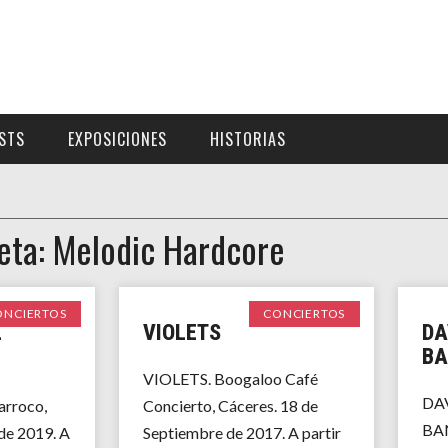
ISTS
EXPOSICIONES
HISTORIAS
eta: Melodic Hardcore
ONCIERTOS
CONCIERTOS
L
VIOLETS
DA
BA
VIOLETS. Boogaloo Café
DAV
rroco,
Concierto, Cáceres. 18 de
BA
 de 2019. A
Septiembre de 2017. A partir