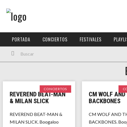
Menú Principal
PORTADA
PORTADA
CONCIERTOS
FESTIVALES
PLAYL
CONCIERTOS
FESTIVALES
PLAYLISTS
EXPOSICIONES
CONCIERTOS
C
REVEREND BEAT-MAN
CM WOLF AND 
HISTORIAS
& MILAN SLICK
BACKBONES
REVEREND BEAT-MAN &
CM WOLF AND T
MILAN SLICK. Boogaloo
BACKBONES. Boo