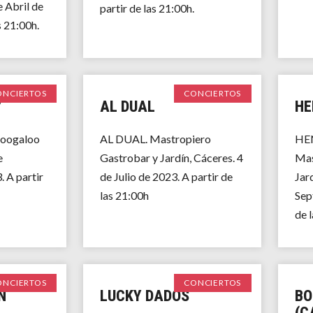
e Abril de
partir de las 21:00h.
s 21:00h.
ONCIERTOS
CONCIERTOS
Y
AL DUAL
HE
oogaloo
AL DUAL. Mastropiero
HE
e
Gastrobar y Jardín, Cáceres. 4
Mas
 A partir
de Julio de 2023. A partir de
Jard
las 21:00h
Sep
de 
ONCIERTOS
CONCIERTOS
N
LUCKY DADOS
BO
(C