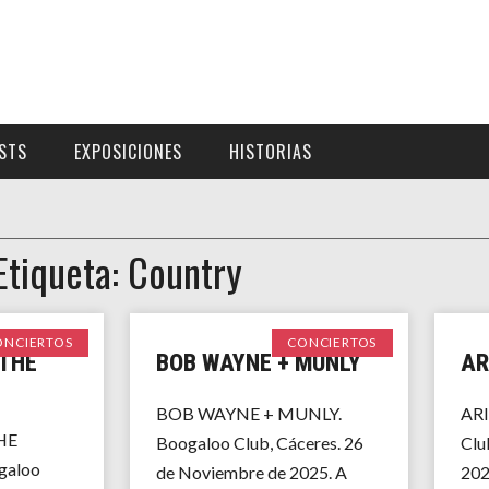
ISTS
EXPOSICIONES
HISTORIAS
Etiqueta: Country
ONCIERTOS
CONCIERTOS
THE
BOB WAYNE + MUNLY
AR
BOB WAYNE + MUNLY.
ARI
HE
Boogaloo Club, Cáceres. 26
Clu
galoo
de Noviembre de 2025. A
2025