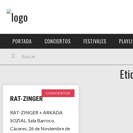
Menú Principal
PORTADA
PORTADA
CONCIERTOS
FESTIVALES
PLAYL
CONCIERTOS
FESTIVALES
Eti
PLAYLISTS
EXPOSICIONES
CONCIERTOS
RAT-ZINGER
HISTORIAS
RAT-ZINGER + ARKADA
SOZIAL. Sala Barroco,
Cáceres. 26 de Noviembre de