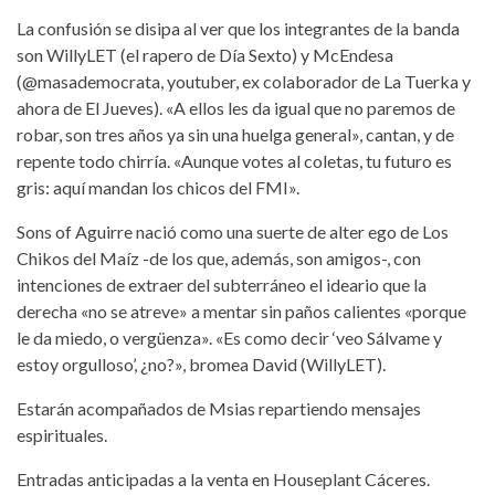
La confusión se disipa al ver que los integrantes de la banda
son WillyLET (el rapero de Día Sexto) y McEndesa
(@masademocrata, youtuber, ex colaborador de La Tuerka y
ahora de El Jueves). «A ellos les da igual que no paremos de
robar, son tres años ya sin una huelga general», cantan, y de
repente todo chirría. «Aunque votes al coletas, tu futuro es
gris: aquí mandan los chicos del FMI».
Sons of Aguirre nació como una suerte de alter ego de Los
Chikos del Maíz -de los que, además, son amigos-, con
intenciones de extraer del subterráneo el ideario que la
derecha «no se atreve» a mentar sin paños calientes «porque
le da miedo, o vergüenza». «Es como decir ‘veo Sálvame y
estoy orgulloso’, ¿no?», bromea David (WillyLET).
Estarán acompañados de Msias repartiendo mensajes
espirituales.
Entradas anticipadas a la venta en Houseplant Cáceres.