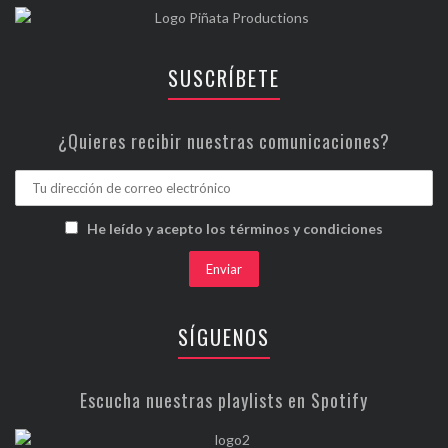
Tags:
Belako
Conciertos
España
Fônal
Lisboa
Mungia
Música
New Wave
Portugal
Post Punk
Sabotage Club
W.A.S.T.E. Club
Walk The Line Music Sessions
CONTÁCTANOS
info@piñataproductions.com