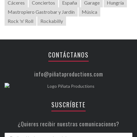
Cáceres
Conciertos
España
Garage
Hungría
Mastropiero Gastrobar y Jardín
Música
Rock 'n' Roll
Rockabilly
CONTÁCTANOS
info@piñataproductions.com
SUSCRÍBETE
¿Quieres recibir nuestras comunicaciones?