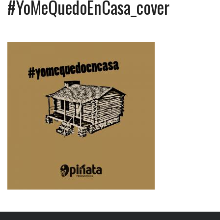
#YoMeQuedoEnCasa_cover