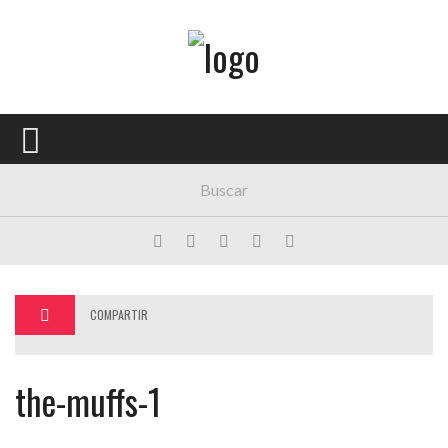
Menú Principal
PORTADA
CONCIERTOS
FESTIVALES
PLAYLISTS
EXPOSICIONES
COMPARTIR
HISTORIAS
the-muffs-1