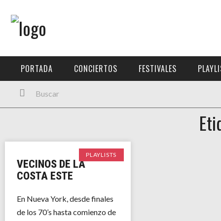
Menú Principal
PORTADA
PORTADA
CONCIERTOS
FESTIVALES
PLAYL
CONCIERTOS
FESTIVALES
Eti
PLAYLISTS
EXPOSICIONES
PLAYLISTS
VECINOS DE LA
HISTORIAS
COSTA ESTE
En Nueva York, desde finales
de los 70’s hasta comienzo de