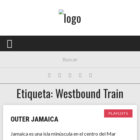
Menú Principal
PORTADA
CONCIERTOS
FESTIVALES
PLAYLISTS
Etiqueta: Westbound Train
EXPOSICIONES
HISTORIAS
PLAYLISTS
OUTER JAMAICA
Jamaica es una isla minúscula en el centro del Mar