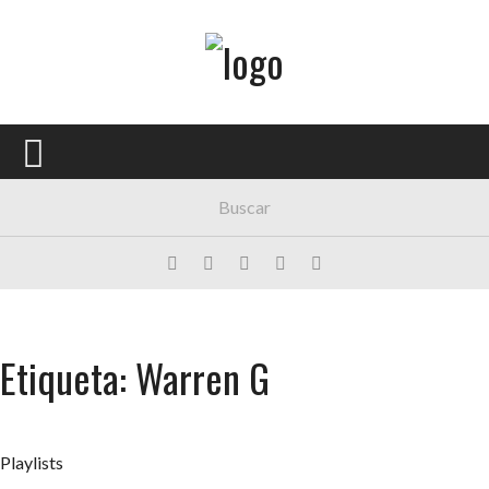
Menú Principal
PORTADA
CONCIERTOS
FESTIVALES
PLAYLISTS
EXPOSICIONES
Etiqueta: Warren G
HISTORIAS
Playlists