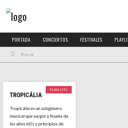
Menú Principal
PORTADA
PORTADA
CONCIERTOS
FESTIVALES
PLAYL
CONCIERTOS
FESTIVALES
PLAYLISTS
EXPOSICIONES
PLAYLISTS
TROPICÁLIA
HISTORIAS
Tropicália es un subgénero
musical que surgió a finales de
los años 60’s y principios de