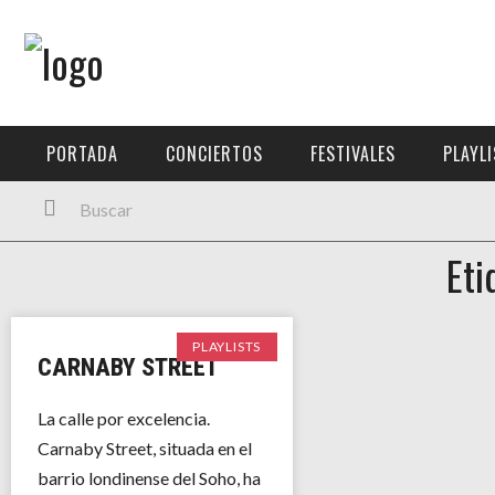
Menú Principal
PORTADA
PORTADA
CONCIERTOS
FESTIVALES
PLAYL
CONCIERTOS
FESTIVALES
Eti
PLAYLISTS
EXPOSICIONES
PLAYLISTS
CARNABY STREET
HISTORIAS
La calle por excelencia.
Carnaby Street, situada en el
barrio londinense del Soho, ha