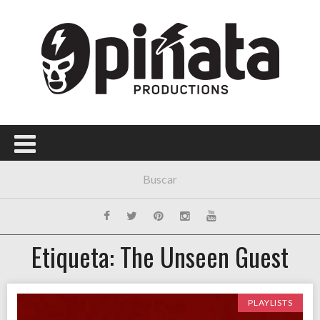
Menú Principal
PORTADA
CONCIERTOS
FESTIVALES
PLAYLISTS
EXPOSICIONES
HISTORIAS
Etiqueta: The Unseen Guest
PLAYLISTS