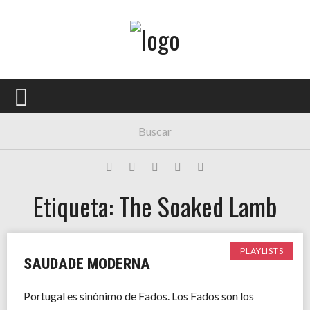
Menú Principal
PORTADA
CONCIERTOS
FESTIVALES
PLAYLISTS
Etiqueta: The Soaked Lamb
EXPOSICIONES
HISTORIAS
PLAYLISTS
SAUDADE MODERNA
Portugal es sinónimo de Fados. Los Fados son los