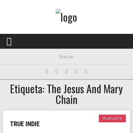
Menú Principal
PORTADA
CONCIERTOS
FESTIVALES
PLAYLISTS
Etiqueta: The Jesus And Mary
EXPOSICIONES
Chain
HISTORIAS
PLAYLISTS
TRUE INDIE