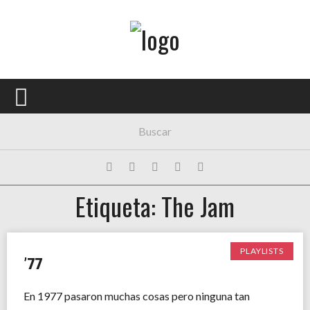
Menú Principal
PORTADA
CONCIERTOS
FESTIVALES
PLAYLISTS
Etiqueta: The Jam
EXPOSICIONES
HISTORIAS
PLAYLISTS
’77
En 1977 pasaron muchas cosas pero ninguna tan