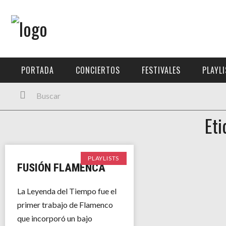
Menú Principal
PORTADA
PORTADA
CONCIERTOS
FESTIVALES
PLAYL
CONCIERTOS
FESTIVALES
Eti
PLAYLISTS
EXPOSICIONES
PLAYLISTS
FUSIÓN FLAMENCA
HISTORIAS
La Leyenda del Tiempo fue el
primer trabajo de Flamenco
que incorporó un bajo