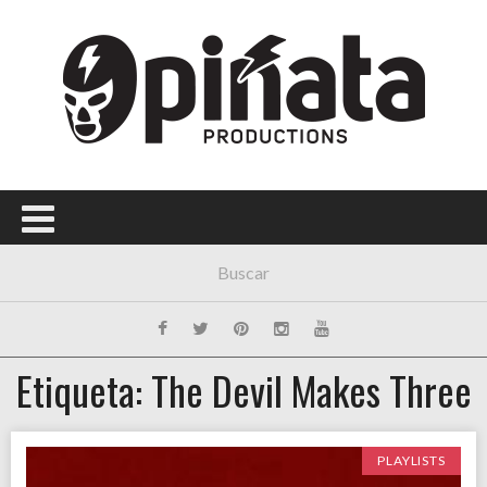
Menú Principal
PORTADA
CONCIERTOS
FESTIVALES
PLAYLISTS
EXPOSICIONES
HISTORIAS
Etiqueta: The Devil Makes Three
PLAYLISTS