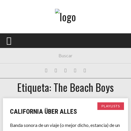
Menú Principal
PORTADA
CONCIERTOS
FESTIVALES
PLAYLISTS
Etiqueta: The Beach Boys
EXPOSICIONES
HISTORIAS
PLAYLISTS
CALIFORNIA ÜBER ALLES
Banda sonora de un viaje (o mejor dicho, estancia) de un