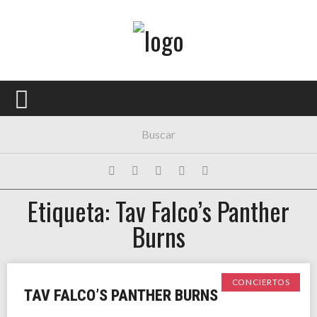
Menú Principal
PORTADA
CONCIERTOS
FESTIVALES
PLAYLISTS
Etiqueta: Tav Falco’s Panther
EXPOSICIONES
Burns
HISTORIAS
CONCIERTOS
TAV FALCO’S PANTHER BURNS