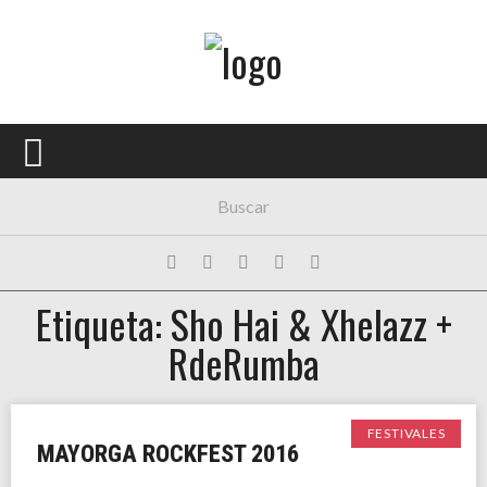
Menú Principal
PORTADA
CONCIERTOS
FESTIVALES
PLAYLISTS
Etiqueta: Sho Hai & Xhelazz +
EXPOSICIONES
RdeRumba
HISTORIAS
FESTIVALES
MAYORGA ROCKFEST 2016