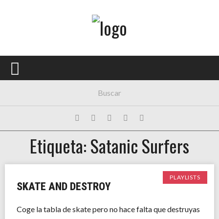
Menú Principal
PORTADA
CONCIERTOS
FESTIVALES
PLAYLISTS
Etiqueta: Satanic Surfers
EXPOSICIONES
HISTORIAS
PLAYLISTS
SKATE AND DESTROY
Coge la tabla de skate pero no hace falta que destruyas