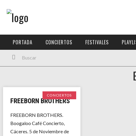
Menú Principal
PORTADA
PORTADA
CONCIERTOS
FESTIVALES
PLAYL
CONCIERTOS
FESTIVALES
PLAYLISTS
EXPOSICIONES
CONCIERTOS
FREEBORN BROTHERS
HISTORIAS
FREEBORN BROTHERS.
Boogaloo Café Concierto,
Cáceres. 5 de Noviembre de