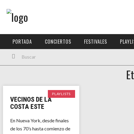
Menú Principal
PORTADA
PORTADA
CONCIERTOS
FESTIVALES
PLAYL
CONCIERTOS
FESTIVALES
E
PLAYLISTS
EXPOSICIONES
PLAYLISTS
VECINOS DE LA
HISTORIAS
COSTA ESTE
En Nueva York, desde finales
de los 70’s hasta comienzo de