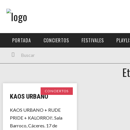
Menú Principal
PORTADA
PORTADA
CONCIERTOS
FESTIVALES
PLAYL
CONCIERTOS
FESTIVALES
E
PLAYLISTS
EXPOSICIONES
CONCIERTOS
KAOS URBANO
HISTORIAS
KAOS URBANO + RUDE
PRIDE + KALORROI!. Sala
Barroco, Cáceres. 17 de