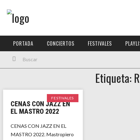
Menú Principal
PORTADA
PORTADA
CONCIERTOS
FESTIVALES
PLAYL
CONCIERTOS
FESTIVALES
Etiqueta: 
PLAYLISTS
EXPOSICIONES
FESTIVALES
CENAS CON JAZZ EN
HISTORIAS
EL MASTRO 2022
CENAS CON JAZZ EN EL
MASTRO 2022. Mastropiero