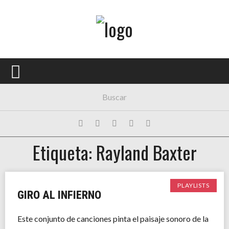
Menú Principal
PORTADA
CONCIERTOS
FESTIVALES
PLAYLISTS
Etiqueta: Rayland Baxter
EXPOSICIONES
HISTORIAS
PLAYLISTS
GIRO AL INFIERNO
Este conjunto de canciones pinta el paisaje sonoro de la