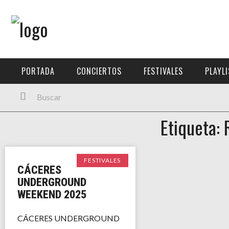
Menú Principal
PORTADA
PORTADA
CONCIERTOS
FESTIVALES
PLAYL
CONCIERTOS
FESTIVALES
Etiqueta:
PLAYLISTS
EXPOSICIONES
FESTIVALES
CÁCERES
HISTORIAS
UNDERGROUND
WEEKEND 2025
CÁCERES UNDERGROUND