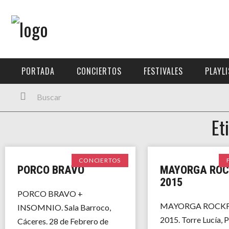
Menú Principal
PORTADA
PORTADA
CONCIERTOS
FESTIVALES
PLAYL
CONCIERTOS
FESTIVALES
Et
PLAYLISTS
EXPOSICIONES
CONCIERTOS
PORCO BRAVO
MAYORGA ROC
HISTORIAS
2015
PORCO BRAVO +
MAYORGA ROCKF
INSOMNIO. Sala Barroco,
2015. Torre Lucía, 
Cáceres. 28 de Febrero de