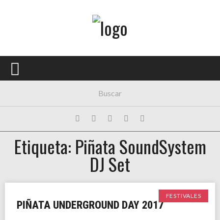
Menú Principal
PORTADA
CONCIERTOS
FESTIVALES
PLAYLISTS
Etiqueta: Piñata SoundSystem
EXPOSICIONES
DJ Set
HISTORIAS
FESTIVALES
PIÑATA UNDERGROUND DAY 2017