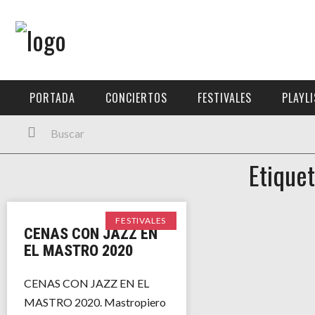
Menú Principal
PORTADA
PORTADA
CONCIERTOS
FESTIVALES
PLAYL
CONCIERTOS
FESTIVALES
Etiquet
PLAYLISTS
EXPOSICIONES
FESTIVALES
CENAS CON JAZZ EN
HISTORIAS
EL MASTRO 2020
CENAS CON JAZZ EN EL
MASTRO 2020. Mastropiero